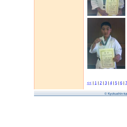
<<
|
1
|
2
|
3
|
4
|
5
|
6
|